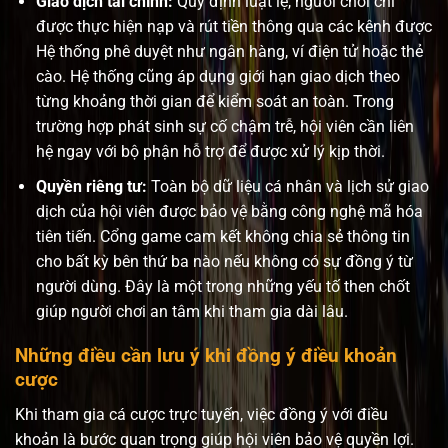
Giao dịch tài chính:
Quy định luật lệ, người chơi chỉ
được thực hiện nạp và rút tiền thông qua các kênh được
Hệ thống phê duyệt như ngân hàng, ví điện tử hoặc thẻ
cào. Hệ thống cũng áp dụng giới hạn giao dịch theo
từng khoảng thời gian để kiểm soát an toàn. Trong
trường hợp phát sinh sự cố chậm trễ, hội viên cần liên
hệ ngay với bộ phận hỗ trợ để được xử lý kịp thời.
Quyền riêng tư:
Toàn bộ dữ liệu cá nhân và lịch sử giao
dịch của hội viên được bảo vệ bằng công nghệ mã hóa
tiên tiến. Cổng game cam kết không chia sẻ thông tin
cho bất kỳ bên thứ ba nào nếu không có sự đồng ý từ
người dùng. Đây là một trong những yếu tố then chốt
giúp người chơi an tâm khi tham gia dài lâu.
Những điều cần lưu ý khi đồng ý điều khoản
cược
Khi tham gia cá cược trực tuyến, việc đồng ý với điều
khoản là bước quan trọng giúp hội viên bảo vệ quyền lợi.