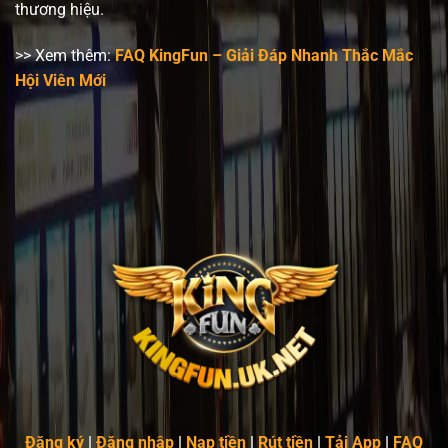
thương hiệu.
>> Xem thêm:
FAQ KingFun – Giải Đáp Nhanh Thắc Mắc
Hội Viên Mới
Đăng ký
|
Đăng nhập
|
Nạp tiền
|
Rút tiền
|
Tải App
|
FAQ