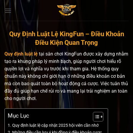
Bỏ
qua
nội
dung
Quy Định Luật Lệ KingFun – Điều Khoản
Điều Kiện Quan Trọng
Quy định luật lệ
tại sân chơi KingFun được xây dựng nhằm
tạo ra khung pháp lý minh bạch, giúp người chơi hiểu rõ
quyền lợi và nghĩa vụ trước khi tham gia. Hệ thống quy
chuẩn này không chỉ giới hạn ở những điều khoản cơ bản
mà còn bao quát toàn bộ hoạt động cá cược. Việc tuân thủ
đầy đủ giúp hạn chế rủi ro và mang lại trải nghiệm an toàn
cho người chơi.
Mục Lục
Quy định luật lệ cập nhật 2025 hội viên cần nhớ
Những điều cần lưu ý khi đồng ý điều khoản cược