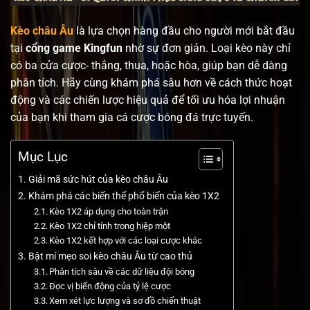
Kèo châu Âu
là lựa chọn hàng đầu cho người mới bắt đầu
tại
cổng game Kingfun
nhờ sự đơn giản. Loại kèo này chỉ
có ba cửa cược- thắng, thua, hoặc hòa, giúp bạn dễ dàng
phân tích. Hãy cùng khám phá sâu hơn về cách thức hoạt
động và các chiến lược hiệu quả để tối ưu hóa lợi nhuận
của bạn khi tham gia cá cược bóng đá trực tuyến.
Mục Lục
Giải mã sức hút của kèo châu Âu
Khám phá các biến thể phổ biến của kèo 1X2
Kèo 1X2 áp dụng cho toàn trận
Kèo 1X2 chỉ tính trong hiệp một
Kèo 1X2 kết hợp với các loại cược khác
Bật mí mẹo soi kèo châu Âu từ cao thủ
Phân tích sâu về các dữ liệu đội bóng
Đọc vị biến động của tỷ lệ cược
Xem xét lực lượng và sơ đồ chiến thuật