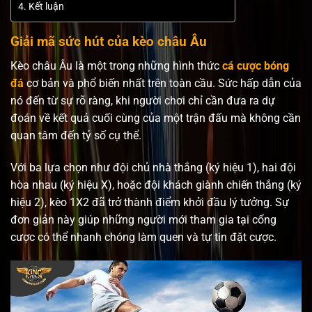
Kết luận
Giải mã sức hút của kèo châu Âu
Kèo châu Âu là một trong những hình thức
cá cược bóng
đá
cơ bản và phổ biến nhất trên toàn cầu. Sức hấp dẫn của
nó đến từ sự rõ ràng, khi người chơi chỉ cần đưa ra dự
đoán về kết quả cuối cùng của một trận đấu mà không cần
quan tâm đến tỷ số cụ thể.
Với ba lựa chọn như đội chủ nhà thắng (ký hiệu 1), hai đội
hòa nhau (ký hiệu X), hoặc đội khách giành chiến thắng (ký
hiệu 2), kèo 1X2 đã trở thành điểm khởi đầu lý tưởng. Sự
đơn giản này giúp những người mới tham gia tại cổng
cược có thể nhanh chóng làm quen và tự tin đặt cược.