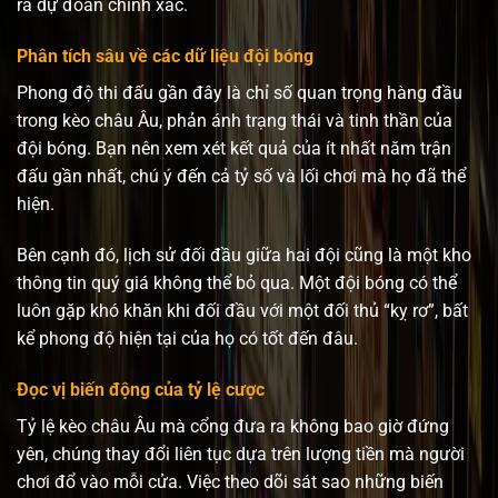
ra dự đoán chính xác.
Phân tích sâu về các dữ liệu đội bóng
Phong độ thi đấu gần đây là chỉ số quan trọng hàng đầu
trong kèo châu Âu, phản ánh trạng thái và tinh thần của
đội bóng. Bạn nên xem xét kết quả của ít nhất năm trận
đấu gần nhất, chú ý đến cả tỷ số và lối chơi mà họ đã thể
hiện.
Bên cạnh đó, lịch sử đối đầu giữa hai đội cũng là một kho
thông tin quý giá không thể bỏ qua. Một đội bóng có thể
luôn gặp khó khăn khi đối đầu với một đối thủ “kỵ rơ”, bất
kể phong độ hiện tại của họ có tốt đến đâu.
Đọc vị biến động của tỷ lệ cược
Tỷ lệ kèo châu Âu mà cổng đưa ra không bao giờ đứng
yên, chúng thay đổi liên tục dựa trên lượng tiền mà người
chơi đổ vào mỗi cửa. Việc theo dõi sát sao những biến