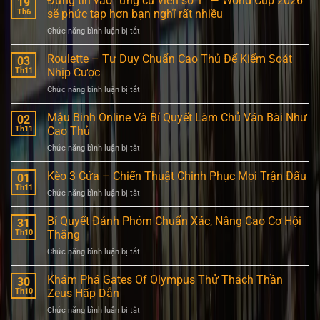
Đừng tin vào “ứng cử viên số 1” — World Cup 2026
19
Th6
sẽ phức tạp hơn bạn nghĩ rất nhiều
Chức năng bình luận bị tắt
ở
Đừng
tin
Roulette – Tư Duy Chuẩn Cao Thủ Để Kiểm Soát
03
vào
Th11
Nhịp Cược
“ứng
Chức năng bình luận bị tắt
ở
cử
Roulette
viên
–
Mậu Binh Online Và Bí Quyết Làm Chủ Ván Bài Như
số
02
Tư
1”
Th11
Cao Thủ
Duy
—
Chức năng bình luận bị tắt
ở
Chuẩn
World
Mậu
Cao
Cup
Binh
Kèo 3 Cửa – Chiến Thuật Chinh Phục Mọi Trận Đấu
Thủ
01
2026
Online
Để
Th11
sẽ
Chức năng bình luận bị tắt
ở
Và
Kiểm
phức
Kèo
Bí
Soát
tạp
3
Bí Quyết Đánh Phỏm Chuẩn Xác, Nâng Cao Cơ Hội
31
Quyết
Nhịp
hơn
Cửa
Th10
Thắng
Làm
Cược
bạn
–
Chủ
nghĩ
Chức năng bình luận bị tắt
ở
Chiến
Ván
rất
Bí
Thuật
Bài
nhiều
Quyết
Khám Phá Gates Of Olympus Thử Thách Thần
Chinh
30
Như
Đánh
Phục
Th10
Zeus Hấp Dẫn
Cao
Phỏm
Mọi
Thủ
Chức năng bình luận bị tắt
ở
Chuẩn
Trận