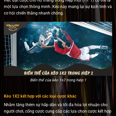
việc đặt cược cho họ thắng trong hiệp một (HT 1) có thể là
một lựa chọn thông minh. Kèo này mang lại sự kịch tính và
cơ hội chiến thắng nhanh chóng.
Biến thể của kèo 1×2 trong hiệp 1
Kèo 1X2 kết hợp với các loại cược khác
Nhằm tăng thêm sự hấp dẫn và tối đa hóa lợi nhuận cho
người chơi, cổng cược cung cấp các lựa chọn cược kết hợp