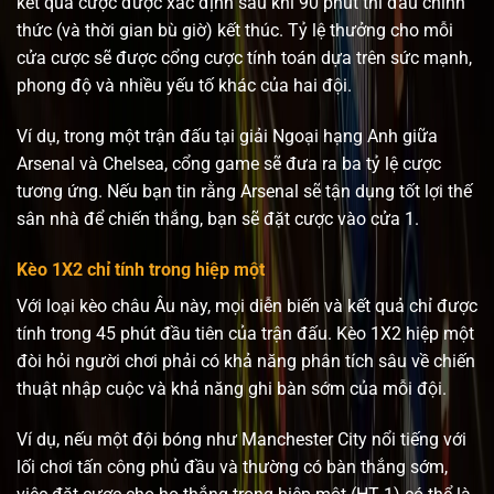
kết quả cược được xác định sau khi 90 phút thi đấu chính
thức (và thời gian bù giờ) kết thúc. Tỷ lệ thưởng cho mỗi
cửa cược sẽ được cổng cược tính toán dựa trên sức mạnh,
phong độ và nhiều yếu tố khác của hai đội.
Ví dụ, trong một trận đấu tại giải Ngoại hạng Anh giữa
Arsenal và Chelsea, cổng game sẽ đưa ra ba tỷ lệ cược
tương ứng. Nếu bạn tin rằng Arsenal sẽ tận dụng tốt lợi thế
sân nhà để chiến thắng, bạn sẽ đặt cược vào cửa 1.
Kèo 1X2 chỉ tính trong hiệp một
Với loại kèo châu Âu này, mọi diễn biến và kết quả chỉ được
tính trong 45 phút đầu tiên của trận đấu. Kèo 1X2 hiệp một
đòi hỏi người chơi phải có khả năng phân tích sâu về chiến
thuật nhập cuộc và khả năng ghi bàn sớm của mỗi đội.
Ví dụ, nếu một đội bóng như Manchester City nổi tiếng với
lối chơi tấn công phủ đầu và thường có bàn thắng sớm,