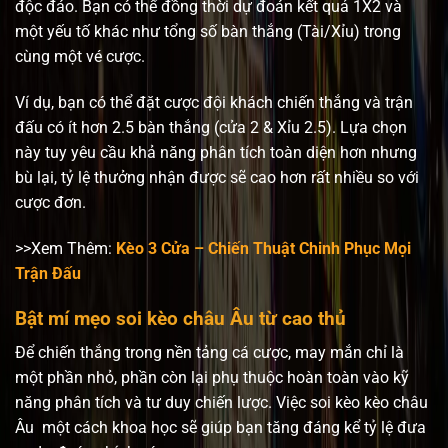
độc đáo. Bạn có thể đồng thời dự đoán kết quả 1X2 và
một yếu tố khác như tổng số bàn thắng (Tài/Xỉu) trong
cùng một vé cược.
Ví dụ, bạn có thể đặt cược đội khách chiến thắng và trận
đấu có ít hơn 2.5 bàn thắng (cửa 2 & Xỉu 2.5). Lựa chọn
này tuy yêu cầu khả năng phân tích toàn diện hơn nhưng
bù lại, tỷ lệ thưởng nhận được sẽ cao hơn rất nhiều so với
cược đơn.
>>Xem Thêm:
Kèo 3 Cửa – Chiến Thuật Chinh Phục Mọi
Trận Đấu
Bật mí mẹo soi kèo châu Âu từ cao thủ
Để chiến thắng trong nền tảng cá cược, may mắn chỉ là
một phần nhỏ, phần còn lại phụ thuộc hoàn toàn vào kỹ
năng phân tích và tư duy chiến lược. Việc soi kèo kèo châu
Âu một cách khoa học sẽ giúp bạn tăng đáng kể tỷ lệ đưa