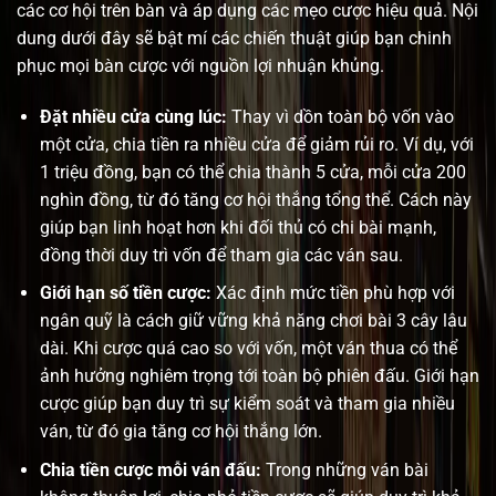
các cơ hội trên bàn và áp dụng các mẹo cược hiệu quả. Nội
dung dưới đây sẽ bật mí các chiến thuật giúp bạn chinh
phục mọi bàn cược với nguồn lợi nhuận khủng.
Đặt nhiều cửa cùng lúc:
Thay vì dồn toàn bộ vốn vào
một cửa, chia tiền ra nhiều cửa để giảm rủi ro. Ví dụ, với
1 triệu đồng, bạn có thể chia thành 5 cửa, mỗi cửa 200
nghìn đồng, từ đó tăng cơ hội thắng tổng thể. Cách này
giúp bạn linh hoạt hơn khi đối thủ có chi bài mạnh,
đồng thời duy trì vốn để tham gia các ván sau.
Giới hạn số tiền cược:
Xác định mức tiền phù hợp với
ngân quỹ là cách giữ vững khả năng chơi bài 3 cây lâu
dài. Khi cược quá cao so với vốn, một ván thua có thể
ảnh hưởng nghiêm trọng tới toàn bộ phiên đấu. Giới hạn
cược giúp bạn duy trì sự kiểm soát và tham gia nhiều
ván, từ đó gia tăng cơ hội thắng lớn.
Chia tiền cược mỗi ván đấu:
Trong những ván bài