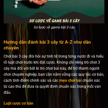
Sơ lược về game bài 3 cây
Hướng dẫn đánh bài 3 cây từ A-Z như dân
chuyên
Chơi bài 3 cây đòi hỏi sự tinh tế trong từng nước đi và hiểu
rõ luật chơi trước khi đặt cược. Không chỉ riêng trò chơi 3
cây mà đối với bất kì trò chơi bài này, để trở thành người
chơi chuyên nghiệp, bạn cần nắm vững các quy tắc cơ bản,
cách tính điểm chính xác và các
mẹo chơi bài
chuẩn xác
từ cao thủ để đưa ra quyết định chuẩn xác trong mỗi ván
đấu.
Luật cược cơ bản