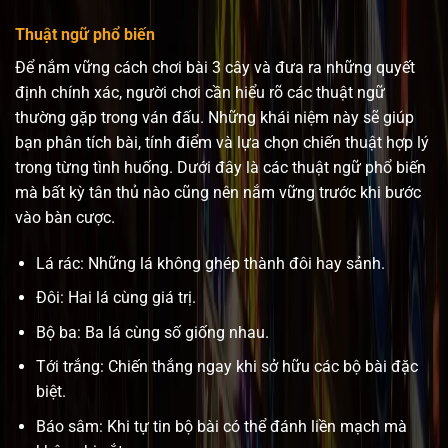
Thuật ngữ phổ biến
Để nắm vững cách chơi bài 3 cây và đưa ra những quyết
định chính xác, người chơi cần hiểu rõ các thuật ngữ
thường gặp trong ván đấu. Những khái niệm này sẽ giúp
bạn phân tích bài, tính điểm và lựa chọn chiến thuật hợp lý
trong từng tình huống. Dưới đây là các thuật ngữ phổ biến
mà bất kỳ tân thủ nào cũng nên nắm vững trước khi bước
vào bàn cược.
Lá rác: Những lá không ghép thành đôi hay sảnh.
Đôi: Hai lá cùng giá trị.
Bộ ba: Ba lá cùng số giống nhau.
Tới trắng: Chiến thắng ngay khi sở hữu các bộ bài đặc
biệt.
Báo sâm: Khi tự tin bộ bài có thể đánh liền mạch mà