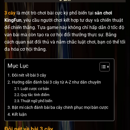
3 cây
là một trò chơi bài cực kỳ phổ biến tại
sân chơi
KingFun
, yêu cầu người chơi kết hợp tư duy và chiến thuật
để chiến thắng. Tựa game này không chỉ hấp dẫn ở tốc độ
ván bài mà còn tạo ra cơ hội đổi thưởng thực sự. Bằng
cách quan sát đối thủ và nắm chắc luật chơi, bạn có thể tối
đa hóa cơ hội thắng.
Mục Lục
Đôi nét về bài 3 cây
Hướng dẫn đánh bài 3 cây từ A-Z như dân chuyên
Luật cược cơ bản
Quy tắc tính điểm
Thuật ngữ phổ biến
Bật mí cách đánh bài ba cây chinh phục mọi bàn cược
Kết luận
Đôi nét về bài 3 cây