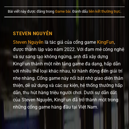
Bài viết này được đăng trong
Game bài
. Đánh dấu
liên kết thường trực
.
STEVEN NGUYỄN
Steven Nguyễn
là tác giả của cổng game
KingFun
,
được thành lập vào năm 2022. Với đam mê công nghệ
và sự sáng tạo không ngừng, anh đã xây dựng
KingFun thành một nền tảng game đa dạng, hấp dẫn
với nhiều thể loại khác nhau, từ hành động đến giải trí
nhẹ nhàng. Cổng game này nổi bật nhờ giao diện thân
thiện, dễ sử dụng và các sự kiện, hệ thống thưởng hấp
dẫn, thu hút hàng triệu người chơi. Dưới sự dẫn dắt
của Steven Nguyễn, KingFun đã trở thành một trong
những cổng game hàng đầu tại Việt Nam.