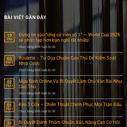
BÀI VIẾT GẦN ĐÂY
Đừng tin vào “ứng cử viên số 1” — World Cup 2026
19
Th6
sẽ phức tạp hơn bạn nghĩ rất nhiều
Chức năng bình luận bị tắt
ở
Đừng
tin
Roulette – Tư Duy Chuẩn Cao Thủ Để Kiểm Soát
03
vào
Th11
Nhịp Cược
“ứng
Chức năng bình luận bị tắt
ở
cử
Roulette
viên
–
Mậu Binh Online Và Bí Quyết Làm Chủ Ván Bài Như
số
02
Tư
1”
Th11
Cao Thủ
Duy
—
Chức năng bình luận bị tắt
ở
Chuẩn
World
Mậu
Cao
Cup
Binh
Kèo 3 Cửa – Chiến Thuật Chinh Phục Mọi Trận Đấu
Thủ
01
2026
Online
Để
Th11
sẽ
Chức năng bình luận bị tắt
ở
Và
Kiểm
phức
Kèo
Bí
Soát
tạp
3
Bí Quyết Đánh Phỏm Chuẩn Xác, Nâng Cao Cơ Hội
31
Quyết
Nhịp
hơn
Cửa
Th10