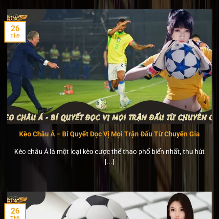
26
Th9
Kèo Châu Á – Bí Quyết Đọc Vị Mọi Trận Đấu Từ Chuyên Gia
Kèo châu Á là một loại kèo cược thể thao phổ biến nhất, thu hút
[...]
26
Th9