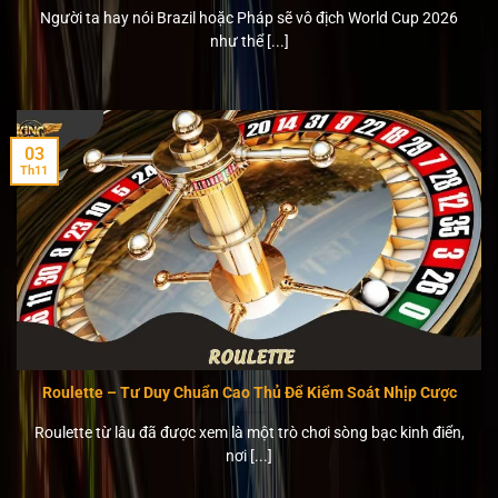
Người ta hay nói Brazil hoặc Pháp sẽ vô địch World Cup 2026
như thể [...]
03
Th11
Roulette – Tư Duy Chuẩn Cao Thủ Để Kiểm Soát Nhịp Cược
Roulette từ lâu đã được xem là một trò chơi sòng bạc kinh điển,
nơi [...]