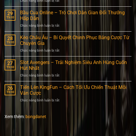
Chức năng bình luận bị tắt
ở
Chuẩn
Trận
Khám
Xác,
Đấu
Phá
Bầu Cua Online – Trò Chơi Dân Gian Đổi Thưởng
Nâng
29
Gates
Cao
Th10
Hấp Dẫn
Of
Cơ
Chức năng bình luận bị tắt
ở
Olympus
Hội
Bầu
Thử
Thắng
Cua
Kèo Châu Âu – Bí Quyết Chinh Phục Bảng Cược Từ
Thách
28
Online
Thần
Th10
Chuyên Gia
–
Zeus
Chức năng bình luận bị tắt
ở
Trò
Hấp
Kèo
Chơi
Dẫn
Châu
Slot Avengers – Trải Nghiệm Siêu Anh Hùng Cuốn
Dân
27
Âu
Gian
Th10
Hút Nhất
–
Đổi
Chức năng bình luận bị tắt
ở
Bí
Thưởng
Slot
Quyết
Hấp
Avengers
Tiến Lên KingFun – Cách Tối Ưu Chiến Thuật Mỗi
Chinh
26
Dẫn
–
Phục
Th10
Ván Cược
Trải
Bảng
Chức năng bình luận bị tắt
ở
Nghiệm
Cược
Tiến
Siêu
Từ
Lên
Anh
Chuyên
KingFun
Xem thêm:
bongdanet
Hùng
Gia
–
Cuốn
Cách
Hút
Tối
Nhất