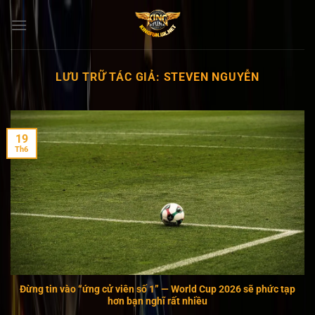
Bỏ
qua
nội
dung
LƯU TRỮ TÁC GIẢ:
STEVEN NGUYỄN
19
Th6
Đừng tin vào “ứng cử viên số 1” — World Cup 2026 sẽ phức tạp
hơn bạn nghĩ rất nhiều