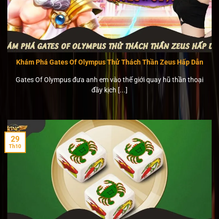
Khám Phá Gates Of Olympus Thử Thách Thần Zeus Hấp Dẫn
Gates Of Olympus đưa anh em vào thế giới quay hũ thần thoại
đầy kịch [...]
29
Th10