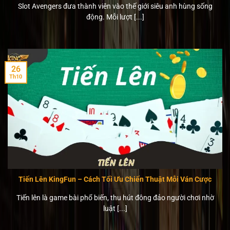
Slot Avengers đưa thành viên vào thế giới siêu anh hùng sống
động. Mỗi lượt [...]
26
Th10
Tiến Lên KingFun – Cách Tối Ưu Chiến Thuật Mỗi Ván Cược
Tiến lên là game bài phổ biến, thu hút đông đảo người chơi nhờ
luật [...]