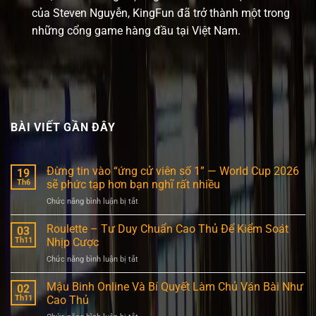
của Steven Nguyễn, KingFun đã trở thành một trong
những cổng game hàng đầu tại Việt Nam.
BÀI VIẾT GẦN ĐÂY
Đừng tin vào “ứng cử viên số 1” — World Cup 2026
19
Th6
sẽ phức tạp hơn bạn nghĩ rất nhiều
Chức năng bình luận bị tắt
ở
Đừng
tin
Roulette – Tư Duy Chuẩn Cao Thủ Để Kiểm Soát
03
vào
Th11
Nhịp Cược
“ứng
Chức năng bình luận bị tắt
ở
cử
Roulette
viên
–
Mậu Binh Online Và Bí Quyết Làm Chủ Ván Bài Như
số
02
Tư
1”
Th11
Cao Thủ
Duy
—