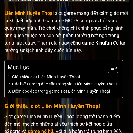
Liên Minh Huyền Thoại
slot game mang đến cảm giác mới
lạ khi kết hợp tinh hoa game MOBA cùng sức hút vòng
quay may mắn. Trò chơi không chỉ chinh phục bằng hình
ảnh quen thuộc mà còn bởi phần thưởng bất ngờ trong
từng lượt quay. Tham gia ngay
cổng game Kingfun
để tận
hưởng sự kịch tính đầy cuốn hút này.
Mục Lục
Giới thiệu slot Liên Minh Huyền Thoại
Các biểu tượng đặc sắc trong slot Liên Minh Huyền Thoại
Điểm độc đáo trong game slot Liên Minh Huyền Thoại
Giới thiệu slot Liên Minh Huyền Thoại
Slot game Liên Minh Huyền Thoại đang trở thành điểm
đến mới mẻ cho những ai yêu thích sự kết hợp giữa
eSports và
game nổ hũ
. Với tỉ lệ hoàn trả trung bình 96%