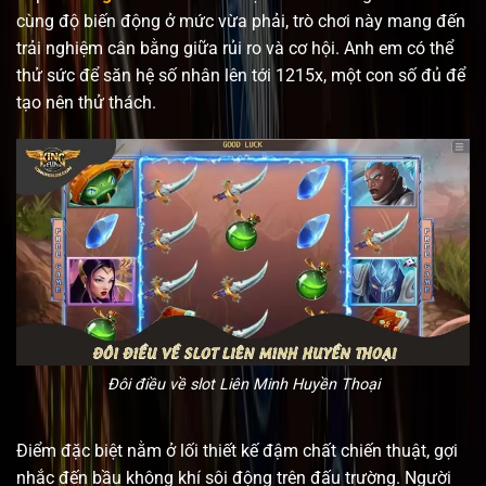
cùng độ biến động ở mức vừa phải, trò chơi này mang đến
trải nghiệm cân bằng giữa rủi ro và cơ hội. Anh em có thể
thử sức để săn hệ số nhân lên tới 1215x, một con số đủ để
tạo nên thử thách.
Đôi điều về slot Liên Minh Huyền Thoại
Điểm đặc biệt nằm ở lối thiết kế đậm chất chiến thuật, gợi
nhắc đến bầu không khí sôi động trên đấu trường. Người