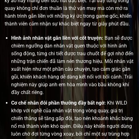
kỳ ảo này mang đến sức hút đặc biệt. Tại đây từng vòng
quay không chỉ đơn thuần là thử vận may mà còn mở ra
hành trình gắn liền với những ký ức trong game gốc, khiến
thành viên cảm nhận sự khác biệt ngay từ giây phút đầu.
Hình ảnh nhân vật gắn liền với cốt truyện:
Bạn sẽ được
chiêm ngưỡng dàn nhân vật quen thuộc với hình ảnh
sống động, từng chi tiết được trau chuốt để gợi nhớ đến
những trận chiến đã làm nên thương hiệu. Mỗi nhân vật
xuất hiện như một phần câu chuyện, tạo cảm giác gần
gũi, khiến khách hàng dễ dàng kết nối với bối cảnh. Trải
nghiệm này giúp anh em hòa mình vào bầu không khí
đầy chất riêng.
Cơ chế nhân đôi phần thưởng đầy bất ngờ:
Khi WILD
khớp với nghề của nhân vật trong vòng quay, giá trị
chiến thắng sẽ tăng gấp đôi, tạo nên khoảnh khắc bùng
nổ mà thành viên khó quên. Điều này khiến người dùng
luôn chờ đợi từng vòng xoay, bởi chỉ một sự trùng hợp