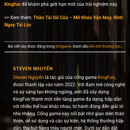
Kingfun
để khám phá giới hạn mới của trải nghiệm này.
>> Xem thêm:
Thần Tài Gõ Cửa – Mở Khóa Vận May, Rinh
Ngay Tài Lộc
Bài viết này được đăng trong
Slotgame
. Đánh dấu
liên kết thường trực
.
STEVEN NGUYỄN
Steven Nguyễn
là tác giả của cổng game
KingFun
,
được thành lập vào năm 2022. Với đam mê công nghệ
và sự sáng tạo không ngừng, anh đã xây dựng
KingFun thành một nền tảng game đa dạng, hấp dẫn
với nhiều thể loại khác nhau, từ hành động đến giải trí
nhẹ nhàng. Cổng game này nổi bật nhờ giao diện thân
thiện, dễ sử dụng và các sự kiện, hệ thống thưởng hấp
dẫn, thu hút hàng triệu người chơi. Dưới sự dẫn dắt